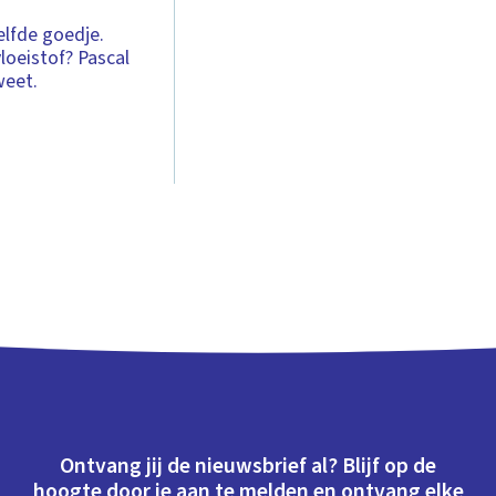
zelfde goedje.
loeistof? Pascal
weet.
Ontvang jij de nieuwsbrief al? Blijf op de
hoogte door je aan te melden en ontvang elke