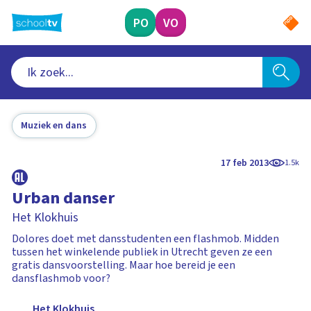
Ga
naar
PO
VO
hoofdinhoud
Muziek en dans
17 feb 2013
1.5k
Urban danser
Het Klokhuis
Dolores doet met dansstudenten een flashmob. Midden
tussen het winkelende publiek in Utrecht geven ze een
gratis dansvoorstelling. Maar hoe bereid je een
dansflashmob voor?
Het Klokhuis