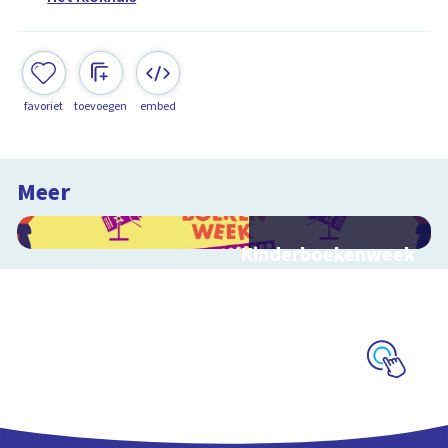
favoriet
toevoegen
embed
Meer
Kinderboekenweek
2026
Bekijk video's bij de
thematitels
Schoolplaat