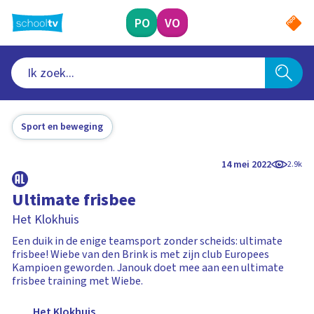
Ga
naar
PO
VO
hoofdinhoud
Sport en beweging
14 mei 2022
2.9k
Ultimate frisbee
Het Klokhuis
Een duik in de enige teamsport zonder scheids: ultimate
frisbee! Wiebe van den Brink is met zijn club Europees
Kampioen geworden. Janouk doet mee aan een ultimate
frisbee training met Wiebe.
Het Klokhuis