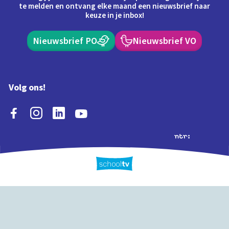
te melden en ontvang elke maand een nieuwsbrief naar
keuze in je inbox!
Nieuwsbrief PO
Nieuwsbrief VO
Volg ons!
Extra's
Schooltv biedt meer
Quiz
Schoolplaat
Tijd
dan video's! Ontdek