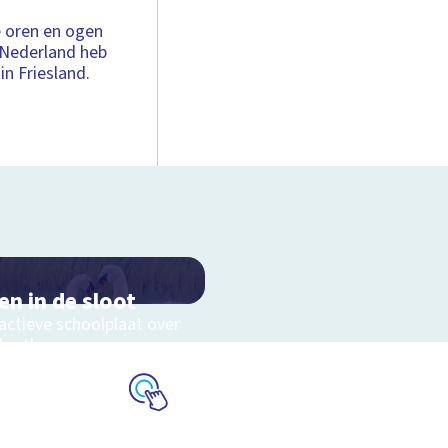
e oren en ogen
n Nederland heb
in Friesland.
en in de sloot
actieve schoolplaat over
slootleven
Schoolplaat