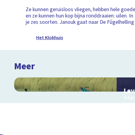
Ze kunnen geruisloos vliegen, hebben hele goed
en ze kunnen hun kop bijna ronddraaien: uilen. I
je zes soorten. Janouk gaat naar De Fûgelhelling 
Het Klokhuis
Meer
Lev
Inter
het 