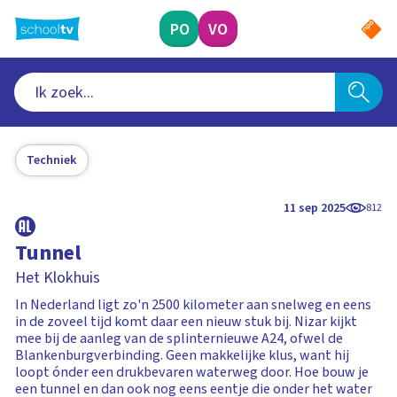
Ga
naar
PO
VO
hoofdinhoud
Techniek
11 sep 2025
812
Tunnel
Het Klokhuis
In Nederland ligt zo'n 2500 kilometer aan snelweg en eens
in de zoveel tijd komt daar een nieuw stuk bij. Nizar kijkt
mee bij de aanleg van de splinternieuwe A24, ofwel de
Blankenburgverbinding. Geen makkelijke klus, want hij
loopt ónder een drukbevaren waterweg door. Hoe bouw je
een tunnel en dan ook nog eens eentje die onder het water