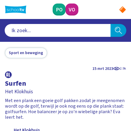
Ga
naar
PO
VO
hoofdinhoud
Sport en beweging
15 mrt 2023
2.9k
Surfen
Het Klokhuis
Met een plank een goeie golf pakken zodat je meegenomen
wordt op de golf, terwijl je ook nog eens op die plank staat:
golfsurfen. Hoe balanceer je op zo'n wiebelige plank? Eva
leert het.
Het Klokhuis