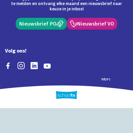
te melden en ontvang elke maand een nieuwsbrief naar
keuze in je inbox!
Nieuwsbrief PO
Nieuwsbrief VO
Volg ons!
Extra's
Schooltv biedt meer
Quiz
Schoolplaat
Tijd
dan video's! Ontdek