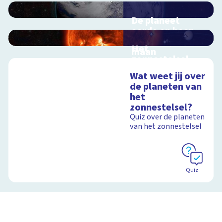
De planeet
aarde en haar
satelliet, de
Het
maan
zonnestelsel
Interactieve
Interactieve
schoolplaat voorbij
Wat weet jij over
schoolplaat langs de
de dampkring
de planeten van
planeten
het
zonnestelsel?
Quiz over de planeten
Schoolplaat
van het zonnestelsel
Schoolplaat
Quiz