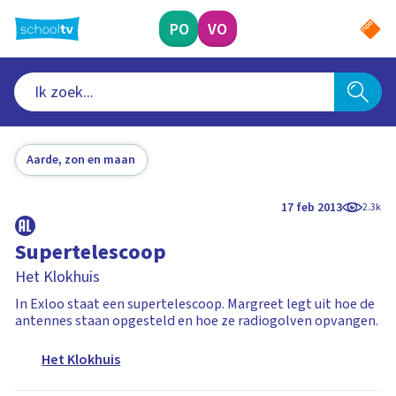
Ga
naar
PO
VO
hoofdinhoud
Aarde, zon en maan
17 feb 2013
2.3k
Supertelescoop
Het Klokhuis
In Exloo staat een supertelescoop. Margreet legt uit hoe de
antennes staan opgesteld en hoe ze radiogolven opvangen.
Het Klokhuis