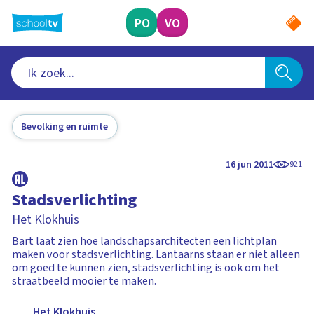
Ga
naar
PO
VO
hoofdinhoud
Bevolking en ruimte
16 jun 2011
921
Stadsverlichting
Het Klokhuis
Bart laat zien hoe landschapsarchitecten een lichtplan
maken voor stadsverlichting. Lantaarns staan er niet alleen
om goed te kunnen zien, stadsverlichting is ook om het
straatbeeld mooier te maken.
Het Klokhuis