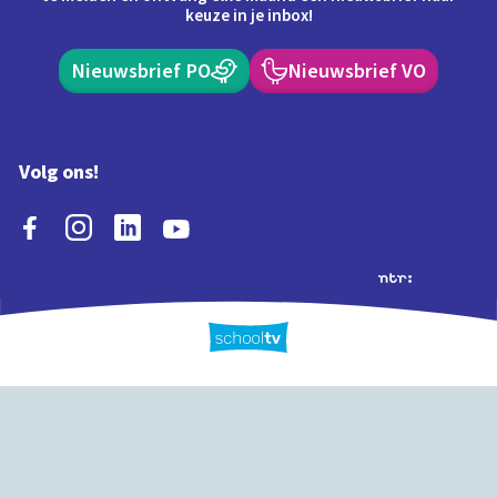
keuze in je inbox!
Nieuwsbrief PO
Nieuwsbrief VO
Volg ons!
Extra's
Schooltv biedt meer
Quiz
Schoolplaat
Tijd
dan video's! Ontdek
onze extra inhoud: