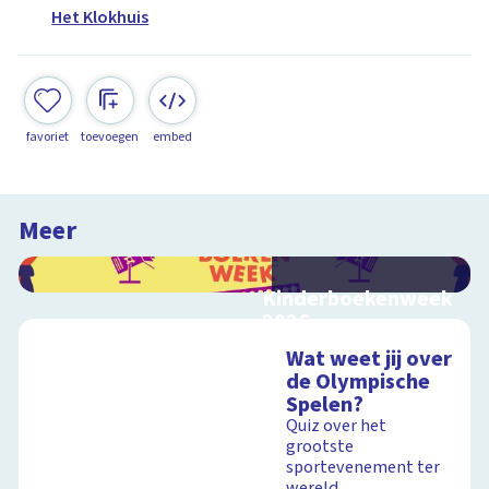
Het Klokhuis
favoriet
toevoegen
embed
Meer
Kinderboekenweek
2026
Bekijk video's bij de
Wat weet jij over
thematitels
de Olympische
Spelen?
Quiz over het
grootste
Schoolplaat
sportevenement ter
wereld