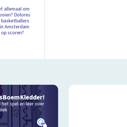
het allemaal om
ooien? Dolores
 basketballers
 in Amsterdam
 op scoren?
sBoemKledder!
 het spel en leer over
niek