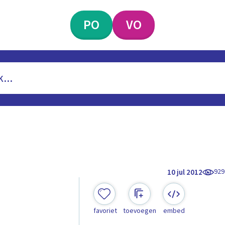
PO
VO
929
10 jul 2012
favoriet
toevoegen
embed