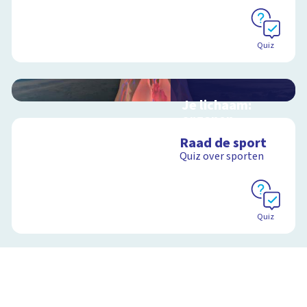
Quiz
Je lichaam:
organen
Interactieve
Raad de sport
schoolplaat langs je
Quiz over sporten
organen
Schoolplaat
Quiz