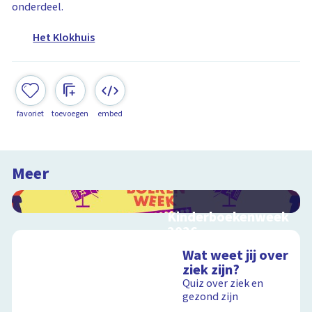
onderdeel.
Het Klokhuis
favoriet
toevoegen
embed
Meer
Kinderboekenweek
2026
Bekijk video's bij de
Wat weet jij over
thematitels
ziek zijn?
Quiz over ziek en
gezond zijn
Schoolplaat