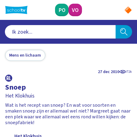
Ga
naar
PO
VO
hoofdinhoud
Mens en lichaam
27 dec 2010
71k
Snoep
Het Klokhuis
Wat is het recept van snoep? En wat voor soorten en
smaken snoep zijn er allemaal wel niet? Margreet gaat naar
een plek waar we allemaal wel eens rond willen kijken: de
snoepfabriek!
Het Klokhuis