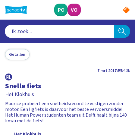
Ga
naar
PO
VO
hoofdinhoud
Getallen
7 mrt 2017
4.3k
Snelle fiets
Het Klokhuis
Maurice probeert een snelheidsrecord te vestigen zonder
motor. Een ligfiets is daarvoor het beste vervoersmiddel.
Het Human Power studenten team uit Delft haalt bijna 140
km/u met de fiets!
Het Klokhuis