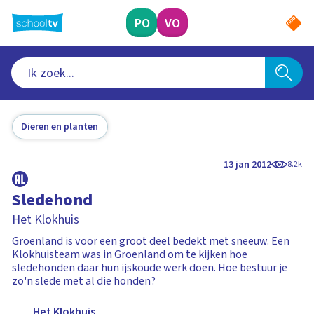
Ga
naar
PO
VO
hoofdinhoud
Dieren en planten
13 jan 2012
8.2k
Sledehond
Het Klokhuis
Groenland is voor een groot deel bedekt met sneeuw. Een
Klokhuisteam was in Groenland om te kijken hoe
sledehonden daar hun ijskoude werk doen. Hoe bestuur je
zo'n slede met al die honden?
Het Klokhuis