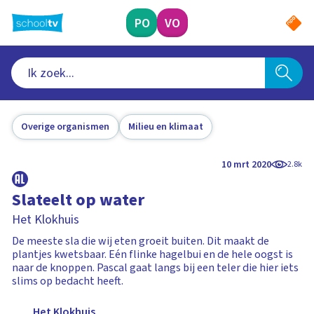
Ga
naar
PO
VO
hoofdinhoud
Overige organismen
Milieu en klimaat
10 mrt 2020
2.8k
Slateelt op water
Het Klokhuis
De meeste sla die wij eten groeit buiten. Dit maakt de
plantjes kwetsbaar. Eén flinke hagelbui en de hele oogst is
naar de knoppen. Pascal gaat langs bij een teler die hier iets
slims op bedacht heeft.
Het Klokhuis