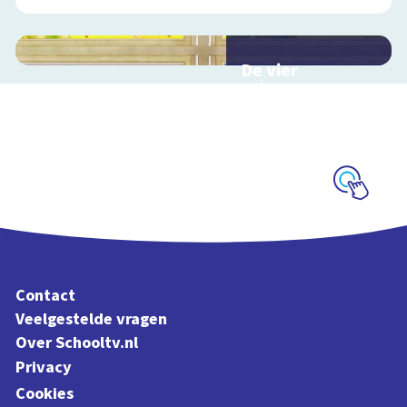
De vier
seizoenen
Interactieve
schoolplaat over de
seizoenen
Schoolplaat
Contact
Veelgestelde vragen
Over Schooltv.nl
Privacy
Cookies