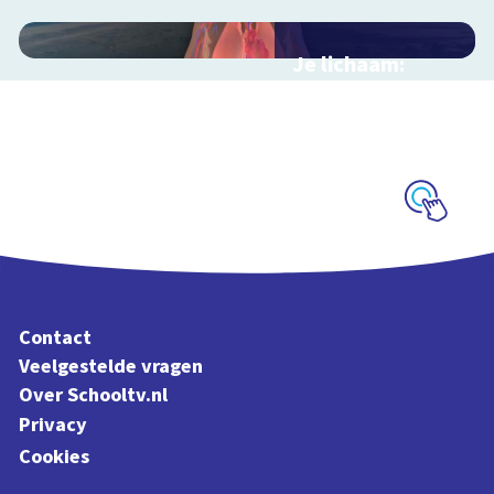
Je lichaam:
organen
Interactieve
schoolplaat langs je
organen
Schoolplaat
Contact
Veelgestelde vragen
Over Schooltv.nl
Privacy
Cookies