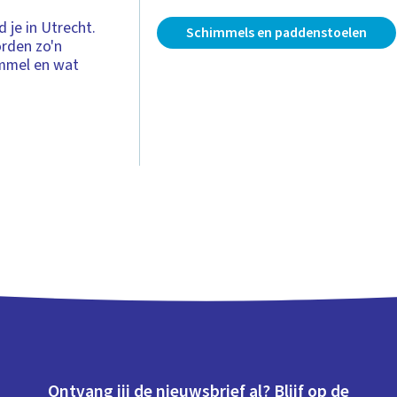
 je in Utrecht.
Schimmels en paddenstoelen
orden zo'n
immel en wat
Ontvang jij de nieuwsbrief al? Blijf op de