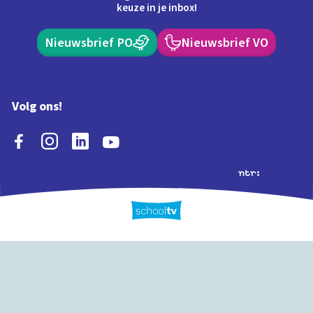
keuze in je inbox!
Nieuwsbrief PO
Nieuwsbrief VO
Volg ons!
Extra's
Schooltv biedt meer
Quiz
Schoolplaat
Tijd
dan video's! Ontdek
onze extra inhoud: