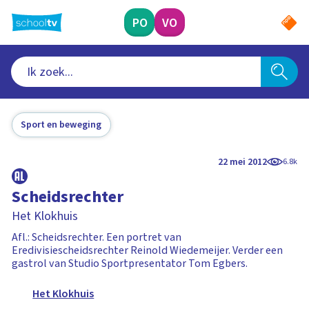
Ga
naar
PO
VO
hoofdinhoud
Sport en beweging
22 mei 2012
6.8k
Scheidsrechter
Het Klokhuis
Afl.: Scheidsrechter. Een portret van
Eredivisiescheidsrechter Reinold Wiedemeijer. Verder een
gastrol van Studio Sportpresentator Tom Egbers.
Het Klokhuis