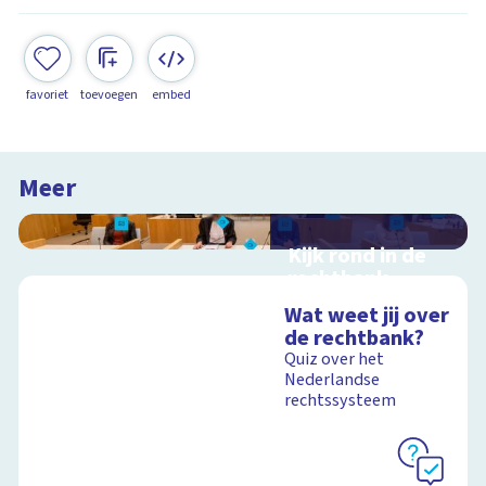
favoriet
toevoegen
embed
Meer
Kijk rond in de
rechtbank
Interactieve
Wat weet jij over
schoolplaat over
de rechtbank?
rechtspraak in
Quiz over het
Nederland
Nederlandse
rechtssysteem
Schoolplaat