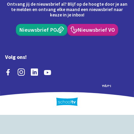
Ontvang jij de nieuwsbrief al? Blijf op de hoogte door je aan
te melden en ontvang elke maand een nieuwsbrief naar
keuze in je inbox!
Nieuwsbrief PO
Nieuwsbrief VO
Volg ons!
Extra's
Schooltv biedt meer
Quiz
Schoolplaat
Tijd