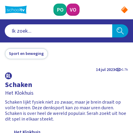
Ga
naar
PO
VO
hoofdinhoud
Sport en beweging
14 jul 2023
1.7k
Schaken
Het Klokhuis
Schaken lijkt fysiek niet zo zwaar, maar je brein draait op
volle toeren. Deze denksport kan zo maar uren duren.
Schaken is over heel de wereld populair. Serah zoekt uit hoe
dit spel in elkaar steekt.
Het Klokhuis