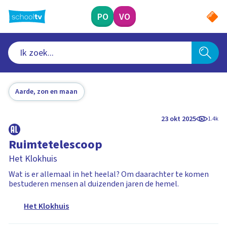
Ga
naar
PO
VO
hoofdinhoud
Aarde, zon en maan
23 okt 2025
1.4k
Ruimtetelescoop
Het Klokhuis
Wat is er allemaal in het heelal? Om daarachter te komen
bestuderen mensen al duizenden jaren de hemel.
Het Klokhuis