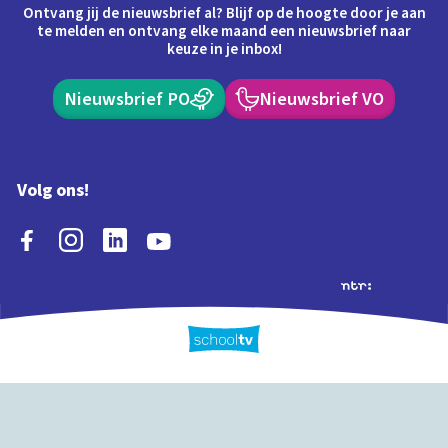
Ontvang jij de nieuwsbrief al? Blijf op de hoogte door je aan
te melden en ontvang elke maand een nieuwsbrief naar
keuze in je inbox!
Nieuwsbrief PO
Nieuwsbrief VO
Volg ons!
Extra's
Schooltv biedt meer
Quiz
Schoolplaat
Tijd