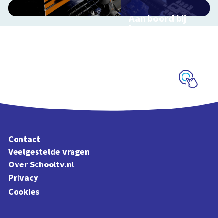
Aan boord bij
het ISS
Interactieve
schoolplaat over de
ruimtevaart
Schoolplaat
Contact
Veelgestelde vragen
Over Schooltv.nl
Privacy
Cookies