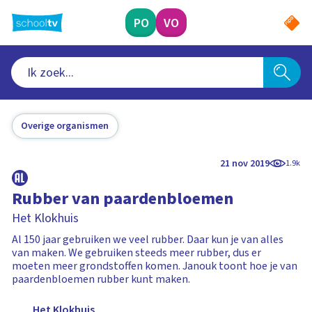
Ga
naar
PO
VO
hoofdinhoud
Overige organismen
21 nov 2019
1.9k
Rubber van paardenbloemen
Het Klokhuis
Al 150 jaar gebruiken we veel rubber. Daar kun je van alles
van maken. We gebruiken steeds meer rubber, dus er
moeten meer grondstoffen komen. Janouk toont hoe je van
paardenbloemen rubber kunt maken.
Het Klokhuis