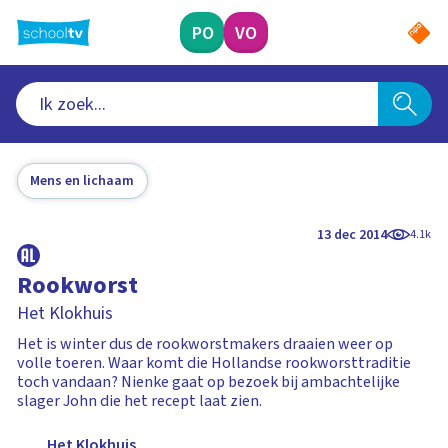
Ga
naar
PO
VO
hoofdinhoud
Mens en lichaam
13 dec 2014
4.1k
Rookworst
Het Klokhuis
Het is winter dus de rookworstmakers draaien weer op
volle toeren. Waar komt die Hollandse rookworsttraditie
toch vandaan? Nienke gaat op bezoek bij ambachtelijke
slager John die het recept laat zien.
Het Klokhuis