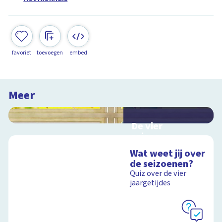
favoriet
toevoegen
embed
Meer
De vier
seizoenen
Interactieve
Wat weet jij over
schoolplaat over de
de seizoenen?
seizoenen
Quiz over de vier
jaargetijdes
Schoolplaat