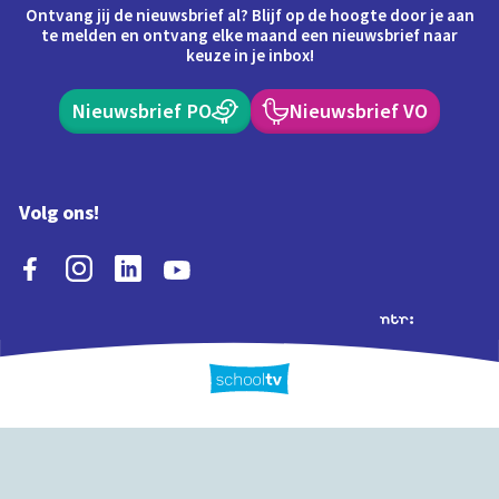
Ontvang jij de nieuwsbrief al? Blijf op de hoogte door je aan
te melden en ontvang elke maand een nieuwsbrief naar
keuze in je inbox!
Nieuwsbrief PO
Nieuwsbrief VO
Volg ons!
Extra's
Schooltv biedt meer
Quiz
Schoolplaat
Tijd