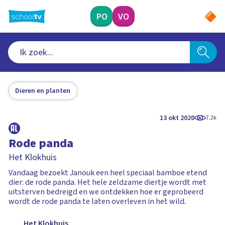
Ga
naar
PO
VO
hoofdinhoud
Dieren en planten
13 okt 2020
7.2k
Rode panda
Het Klokhuis
Vandaag bezoekt Janouk een heel speciaal bamboe etend
dier: de rode panda. Het hele zeldzame diertje wordt met
uitsterven bedreigd en we ontdekken hoe er geprobeerd
wordt de rode panda te laten overleven in het wild.
Het Klokhuis