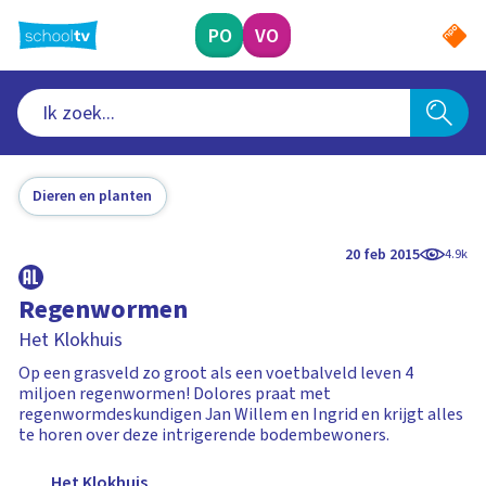
Ga
naar
PO
VO
hoofdinhoud
Dieren en planten
20 feb 2015
4.9k
Regenwormen
Het Klokhuis
Op een grasveld zo groot als een voetbalveld leven 4
miljoen regenwormen! Dolores praat met
regenwormdeskundigen Jan Willem en Ingrid en krijgt alles
te horen over deze intrigerende bodembewoners.
Het Klokhuis