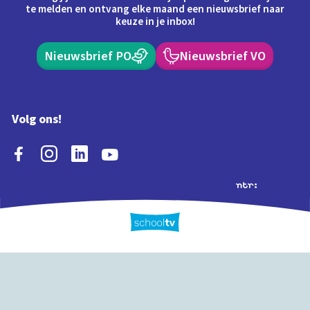
te melden en ontvang elke maand een nieuwsbrief naar
keuze in je inbox!
Nieuwsbrief PO
Nieuwsbrief VO
Volg ons!
Extra's
Schooltv biedt meer
Quiz
Schoolplaat
Tijd
dan video's! Ontdek