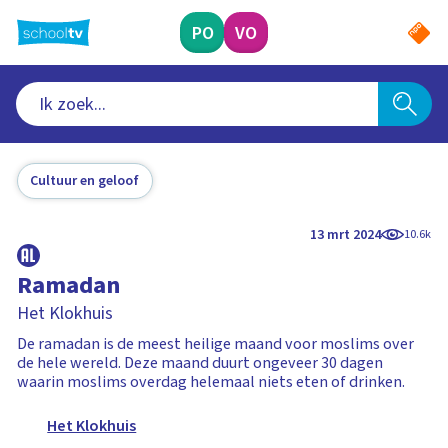
Ga
naar
PO
VO
hoofdinhoud
Cultuur en geloof
13 mrt 2024
10.6k
Ramadan
Het Klokhuis
De ramadan is de meest heilige maand voor moslims over
de hele wereld. Deze maand duurt ongeveer 30 dagen
waarin moslims overdag helemaal niets eten of drinken.
Het Klokhuis