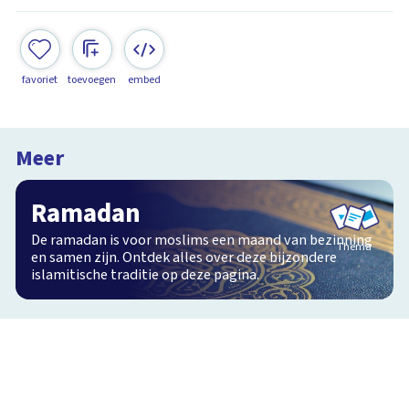
favoriet
toevoegen
embed
Meer
Ramadan
De ramadan is voor moslims een maand van bezinning
Thema
en samen zijn. Ontdek alles over deze bijzondere
islamitische traditie op deze pagina.