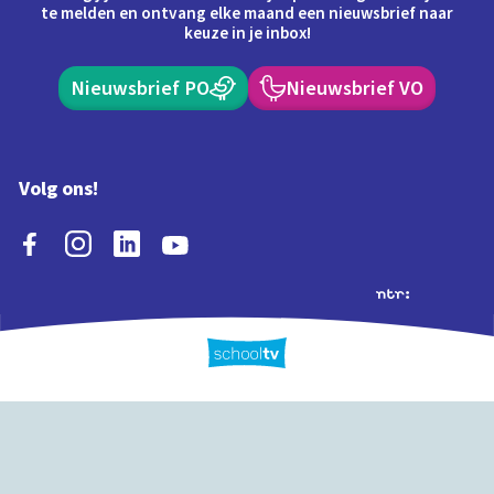
te melden en ontvang elke maand een nieuwsbrief naar
keuze in je inbox!
Nieuwsbrief PO
Nieuwsbrief VO
Volg ons!
Extra's
Schooltv biedt meer
Quiz
Schoolplaat
Tijd
dan video's! Ontdek