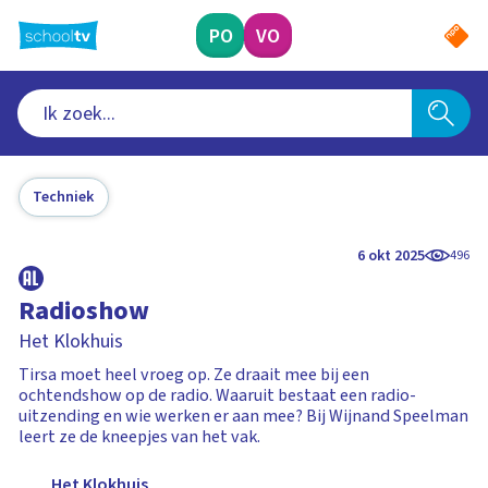
Ga
naar
PO
VO
hoofdinhoud
Techniek
6 okt 2025
496
Radioshow
Het Klokhuis
Tirsa moet heel vroeg op. Ze draait mee bij een
ochtendshow op de radio. Waaruit bestaat een radio-
uitzending en wie werken er aan mee? Bij Wijnand Speelman
leert ze de kneepjes van het vak.
Het Klokhuis