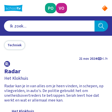
Ga
naar
PO
VO
hoofdinhoud
Techniek
21 nov 2024
1.3k
Radar
Het Klokhuis
Radar kan je in van alles om je heen vinden, in schepen, op
vliegvelden, in auto's. De politie gebruikt het om
snelheidsovertreders te betrappen. Serah leert hoe dat
werkt en wat er allemaal mee kan.
Het Klokhuis