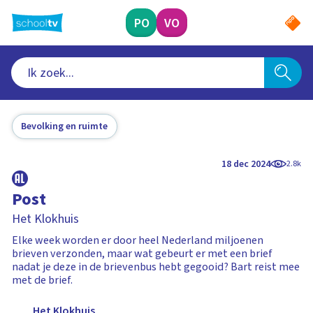
Ga
naar
PO
VO
hoofdinhoud
Bevolking en ruimte
18 dec 2024
2.8k
Post
Het Klokhuis
Elke week worden er door heel Nederland miljoenen
brieven verzonden, maar wat gebeurt er met een brief
nadat je deze in de brievenbus hebt gegooid? Bart reist mee
met de brief.
Het Klokhuis