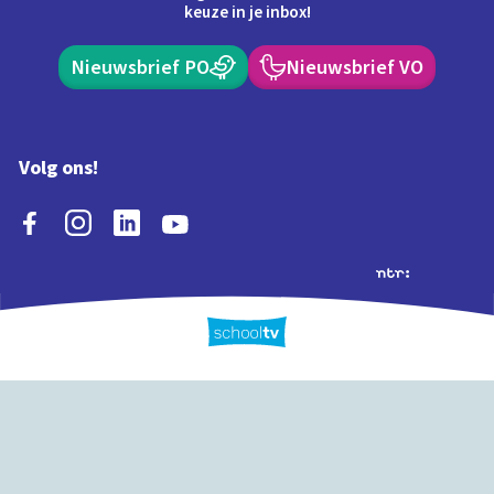
keuze in je inbox!
Nieuwsbrief PO
Nieuwsbrief VO
Volg ons!
Extra's
Schooltv biedt meer
Quiz
Schoolplaat
Tijd
dan video's! Ontdek
onze extra inhoud: