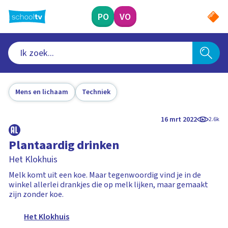
Ga
naar
PO
VO
hoofdinhoud
Mens en lichaam
Techniek
16 mrt 2022
2.6k
Plantaardig drinken
Het Klokhuis
Melk komt uit een koe. Maar tegenwoordig vind je in de
winkel allerlei drankjes die op melk lijken, maar gemaakt
zijn zonder koe.
Het Klokhuis