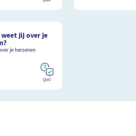
Quiz
weet jij over je
in?
over je hersenen
Quiz