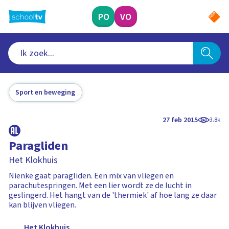
Ga
naar
PO
VO
hoofdinhoud
Sport en beweging
27 feb 2015
3.8k
Paragliden
Het Klokhuis
Nienke gaat paragliden. Een mix van vliegen en
parachutespringen. Met een lier wordt ze de lucht in
geslingerd. Het hangt van de 'thermiek' af hoe lang ze daar
kan blijven vliegen.
Het Klokhuis