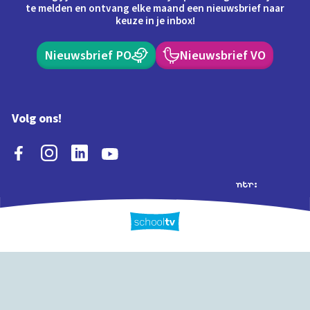
te melden en ontvang elke maand een nieuwsbrief naar
keuze in je inbox!
Nieuwsbrief PO
Nieuwsbrief VO
Volg ons!
Extra's
Schooltv biedt meer
Quiz
Schoolplaat
Tijd
dan video's! Ontdek