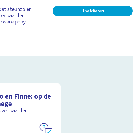
dat steunzolen
Hoefdieren
 renpaarden
e zware pony
o en Finne: op de
ege
over paarden