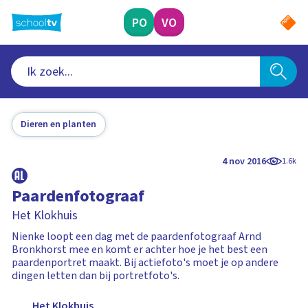
Ga
naar
PO
VO
hoofdinhoud
Dieren en planten
4 nov 2016
1.6k
Paardenfotograaf
Het Klokhuis
Nienke loopt een dag met de paardenfotograaf Arnd
Bronkhorst mee en komt er achter hoe je het best een
paardenportret maakt. Bij actiefoto's moet je op andere
dingen letten dan bij portretfoto's.
Het Klokhuis