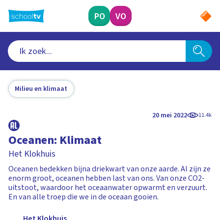
Ga
naar
PO
VO
hoofdinhoud
Milieu en klimaat
20 mei 2022
11.4k
Oceanen: Klimaat
Het Klokhuis
Oceanen bedekken bijna driekwart van onze aarde. Al zijn ze
enorm groot, oceanen hebben last van ons. Van onze CO2-
uitstoot, waardoor het oceaanwater opwarmt en verzuurt.
En van alle troep die we in de oceaan gooien.
Het Klokhuis