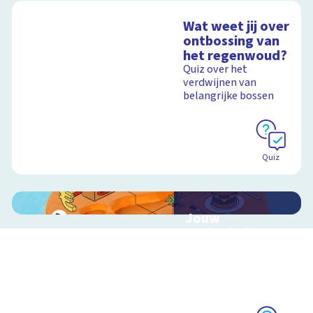
Wat weet jij over
ontbossing van
het regenwoud?
Quiz over het
verdwijnen van
belangrijke bossen
Quiz
Jouw
ecologische
voetafdruk
Ontdek hoe jouw
levensstijl invloed
heeft op de aarde