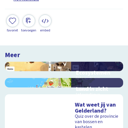
favoriet
toevoegen
embed
Meer
Ecosystemen
Interactieve
schoolplaat over de
Land in zicht
Veluwe
Interactieve
schoolplaat over de
Wat weet jij van
twaalf provincies van
Gelderland?
Nederland
Schoolplaat
Quiz over de provincie
van bossen en
kastelen