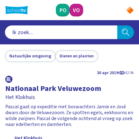
Ga
naar
PO
VO
hoofdinhoud
Natuurlijke omgeving
Dieren en planten
30 apr 2019
12.5k
Nationaal Park Veluwezoom
Het Klokhuis
Pascal gaat op expeditie met boswachters Jamie en José
dwars door de Veluwezoom. Ze spotten egels, eekhoorns en
wilde zwijnen. Pascal de volgende ochtend al vroeg op zoek
naar edelherten en damherten.
Het Klokhuis