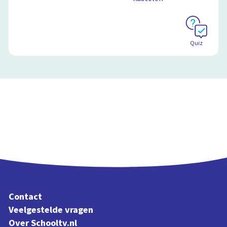
Schoolplaat
De provincie Gelderland
Quiz
Land in Zicht: de 12 provincies
3:52
Contact
Veelgestelde vragen
Over Schooltv.nl