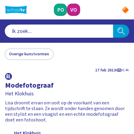
Ga
naar
PO
VO
hoofdinhoud
Overige kunstvormen
17 feb 2013
1.4k
Modefotograaf
Het Klokhuis
Lisa droomt ervan om ooit op de voorkant van een
tijdschrift te staan. Ze wordt onder handen genomen door
een stylist en een visagist en een echte modefotograaf
doet een fotoshoot.
Het Klokhuis