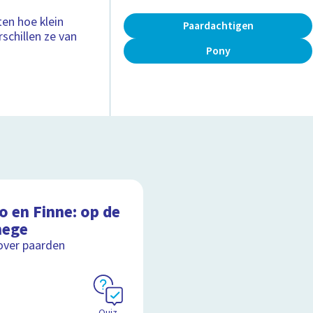
ten hoe klein
Paardachtigen
rschillen ze van
Pony
o en Finne: op de
ege
over paarden