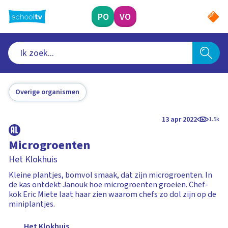
Ga
naar
PO
VO
hoofdinhoud
Overige organismen
13 apr 2022
1.5k
Microgroenten
Het Klokhuis
Kleine plantjes, bomvol smaak, dat zijn microgroenten. In
de kas ontdekt Janouk hoe microgroenten groeien. Chef-
kok Eric Miete laat haar zien waarom chefs zo dol zijn op de
miniplantjes.
Het Klokhuis