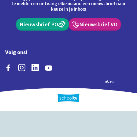
te melden en ontvang elke maand een nieuwsbrief naar
keuze in je inbox!
Nieuwsbrief PO
Nieuwsbrief VO
Volg ons!
Extra's
Schooltv biedt meer
Quiz
Schoolplaat
Tijd
dan video's! Ontdek