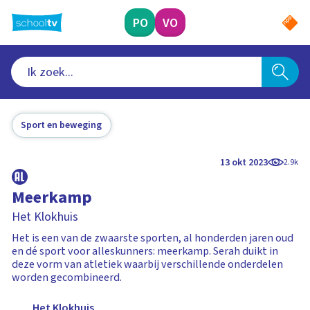
Ga
naar
PO
VO
hoofdinhoud
Sport en beweging
13 okt 2023
2.9k
Meerkamp
Het Klokhuis
Het is een van de zwaarste sporten, al honderden jaren oud
en dé sport voor alleskunners: meerkamp. Serah duikt in
deze vorm van atletiek waarbij verschillende onderdelen
worden gecombineerd.
Het Klokhuis