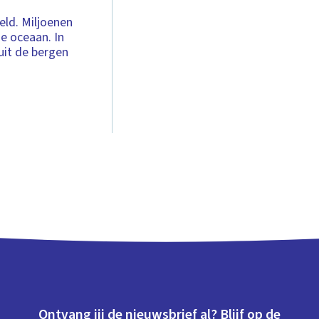
eld. Miljoenen
e oceaan. In
 uit de bergen
Ontvang jij de nieuwsbrief al? Blijf op de