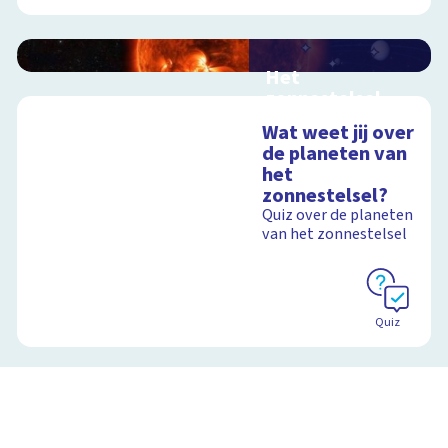
Het
zonnestelsel
Interactieve
Wat weet jij over
schoolplaat langs de
de planeten van
planeten
het
zonnestelsel?
Quiz over de planeten
van het zonnestelsel
Schoolplaat
Quiz