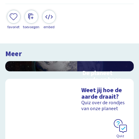
favoriet
toevoegen
embed
Meer
De planeet
aarde en haar
satelliet, de
Weet jij hoe de
maan
aarde draait?
Interactieve
Quiz over de rondjes
schoolplaat voorbij
van onze planeet
de dampkring
Schoolplaat
Quiz