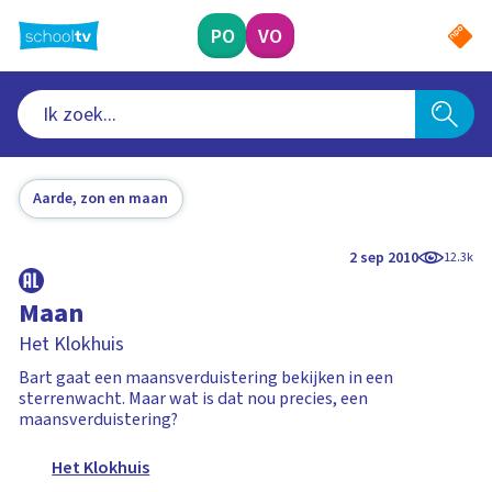
Ga
naar
PO
VO
hoofdinhoud
Aarde, zon en maan
2 sep 2010
12.3k
Maan
Het Klokhuis
Bart gaat een maansverduistering bekijken in een
sterrenwacht. Maar wat is dat nou precies, een
maansverduistering?
Het Klokhuis