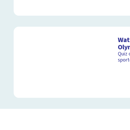
Wat 
Oly
Quiz 
sport