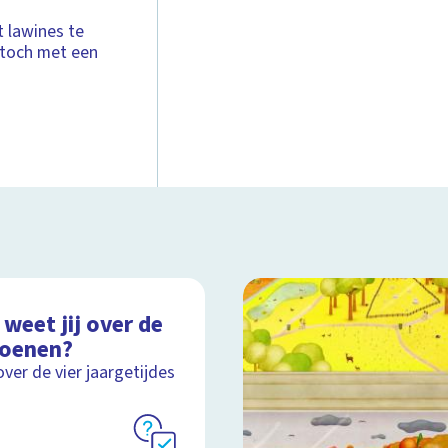
t lawines te
 toch met een
weet jij over de
zoenen?
over de vier jaargetijdes