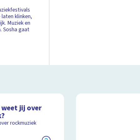
iekfestivals
laten klinken,
ijk. Muziek en
n. Sosha gaat
weet jij over
k?
over rockmuziek