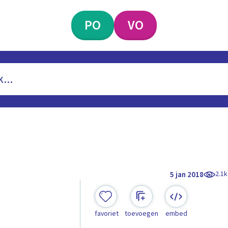
PO
VO
2.1k
5 jan 2018
favoriet
toevoegen
embed