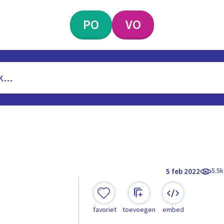
PO
VO
5.5k
5 feb 2022
favoriet
toevoegen
embed