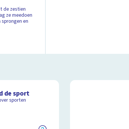
ot de zestien
mag ze meedoen
in sprongen en
d de sport
over sporten